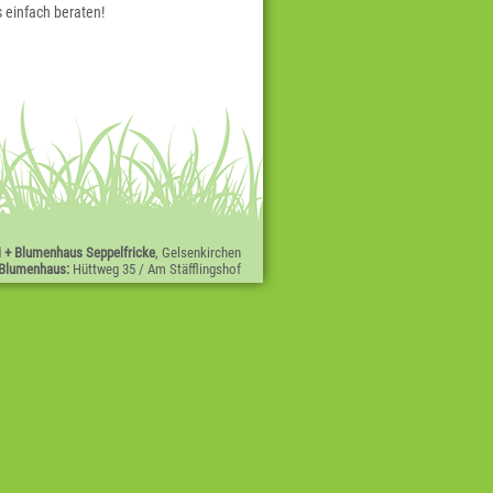
 einfach beraten!
i + Blumenhaus Seppelfricke
, Gelsenkirchen
Blumenhaus:
Hüttweg 35 / Am Stäfflingshof